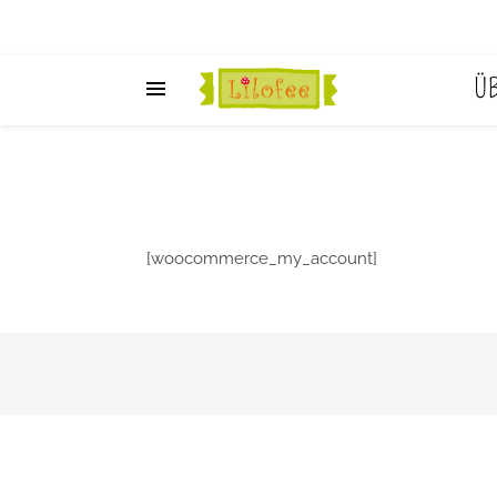
Ü
[woocommerce_my_account]